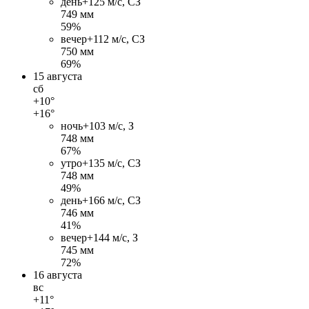
день
+12
5 м/c, СЗ
749 мм
59%
вечер
+11
2 м/c, СЗ
750 мм
69%
15 августа
сб
+10°
+16°
ночь
+10
3 м/c, З
748 мм
67%
утро
+13
5 м/c, СЗ
748 мм
49%
день
+16
6 м/c, СЗ
746 мм
41%
вечер
+14
4 м/c, З
745 мм
72%
16 августа
вс
+11°