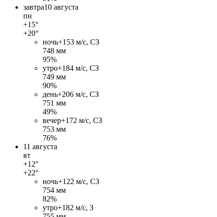
завтра
10 августа
пн
+15°
+20°
ночь
+15
3 м/c, СЗ
748 мм
95%
утро
+18
4 м/c, СЗ
749 мм
90%
день
+20
6 м/c, СЗ
751 мм
49%
вечер
+17
2 м/c, СЗ
753 мм
76%
11 августа
вт
+12°
+22°
ночь
+12
2 м/c, СЗ
754 мм
82%
утро
+18
2 м/c, З
755 мм