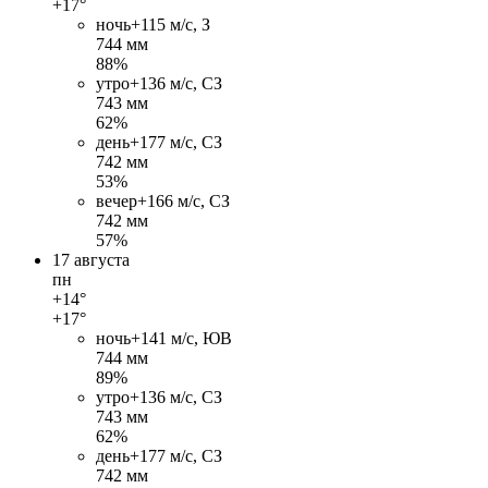
+17°
ночь
+11
5 м/c, З
744 мм
88%
утро
+13
6 м/c, СЗ
743 мм
62%
день
+17
7 м/c, СЗ
742 мм
53%
вечер
+16
6 м/c, СЗ
742 мм
57%
17 августа
пн
+14°
+17°
ночь
+14
1 м/c, ЮВ
744 мм
89%
утро
+13
6 м/c, СЗ
743 мм
62%
день
+17
7 м/c, СЗ
742 мм