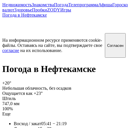
Недвижимость
Знакомства
Погода
Телепрограмма
Афиша
Гороск
валют
Здоровье
Пробки
ZODY
Игры
Погода в Нефтекамске
На информационном ресурсе применяются cookie-
файлы. Оставаясь на сайте, вы подтверждаете свое
Согласен
согласие
на их использование.
Погода в
Нефтекамске
+20
°
Небольшая облачность, без осадков
Ощущается как +23°
Штиль
747,0 мм
100%
Еще
Восход / закат
05:41 − 21:19