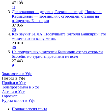
47 108
11
Давлеканово — деревня, Раевка — не рай, Чишмы и
Кармаскалы — провинция с огородами: отзывы на
райцентры Башкирии
37 056
20
Как звучит БПЛА. Послушайте, жители Башкирии: это
может спасти вашу жизнь
29 010
36
На популярных у жителей Башкирии озерах открыли
бассейн, но туристы довольны не всем
27 443
9
Знакомства в Уфе
Погода в Уфе
Пробки в Уфе
Телепрограмма в Уфе
Афиша в Уфе
Гороскоп
Курсы валют в Уфе
Полная версия сайта