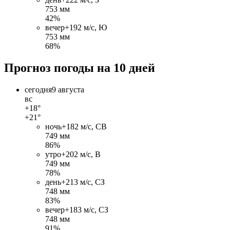
753 мм
42%
вечер
+19
2 м/c, Ю
753 мм
68%
Прогноз погоды на 10 дней
сегодня
9 августа
вс
+18°
+21°
ночь
+18
2 м/c, СВ
749 мм
86%
утро
+20
2 м/c, В
749 мм
78%
день
+21
3 м/c, СЗ
748 мм
83%
вечер
+18
3 м/c, СЗ
748 мм
91%