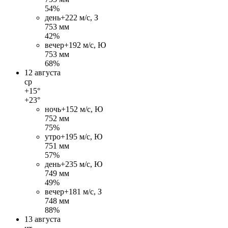
54%
день
+22
2 м/c, З
753 мм
42%
вечер
+19
2 м/c, Ю
753 мм
68%
12 августа
ср
+15°
+23°
ночь
+15
2 м/c, Ю
752 мм
75%
утро
+19
5 м/c, Ю
751 мм
57%
день
+23
5 м/c, Ю
749 мм
49%
вечер
+18
1 м/c, З
748 мм
88%
13 августа