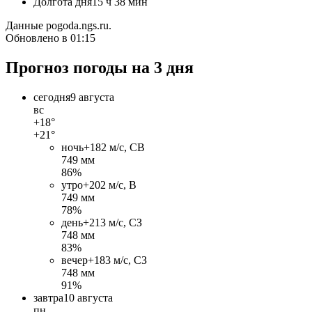
Долгота дня
15 ч 38 мин
Данные pogoda.ngs.ru.
Обновлено в 01:15
Прогноз погоды на 3 дня
сегодня
9 августа
вс
+18°
+21°
ночь
+18
2 м/c, СВ
749 мм
86%
утро
+20
2 м/c, В
749 мм
78%
день
+21
3 м/c, СЗ
748 мм
83%
вечер
+18
3 м/c, СЗ
748 мм
91%
завтра
10 августа
пн