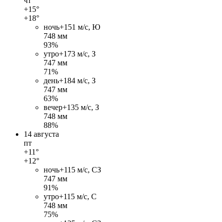
чт
+15°
+18°
ночь
+15
1 м/c, Ю
748 мм
93%
утро
+17
3 м/c, З
747 мм
71%
день
+18
4 м/c, З
747 мм
63%
вечер
+13
5 м/c, З
748 мм
88%
14 августа
пт
+11°
+12°
ночь
+11
5 м/c, СЗ
747 мм
91%
утро
+11
5 м/c, С
748 мм
75%