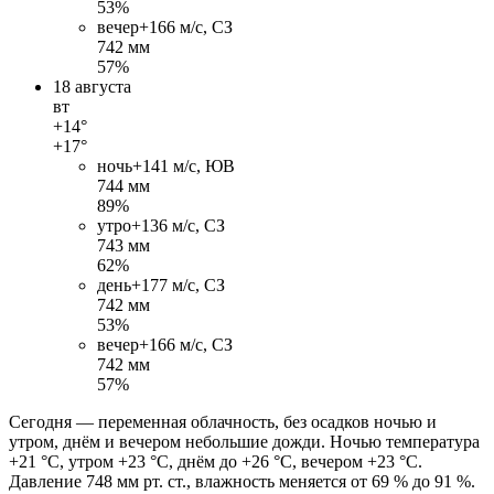
53%
вечер
+16
6 м/c, СЗ
742 мм
57%
18 августа
вт
+14°
+17°
ночь
+14
1 м/c, ЮВ
744 мм
89%
утро
+13
6 м/c, СЗ
743 мм
62%
день
+17
7 м/c, СЗ
742 мм
53%
вечер
+16
6 м/c, СЗ
742 мм
57%
Сегодня — переменная облачность, без осадков ночью и
утром, днём и вечером небольшие дожди. Ночью температура
+21 °C, утром +23 °C, днём до +26 °C, вечером +23 °C.
Давление 748 мм рт. ст., влажность меняется от 69 % до 91 %.