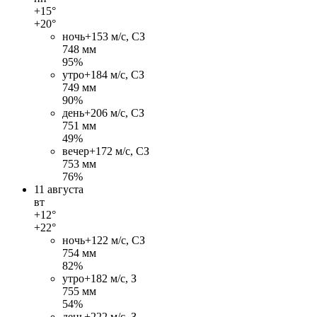
+15°
+20°
ночь
+15
3 м/c, СЗ
748 мм
95%
утро
+18
4 м/c, СЗ
749 мм
90%
день
+20
6 м/c, СЗ
751 мм
49%
вечер
+17
2 м/c, СЗ
753 мм
76%
11 августа
вт
+12°
+22°
ночь
+12
2 м/c, СЗ
754 мм
82%
утро
+18
2 м/c, З
755 мм
54%
день
+22
2 м/c, З